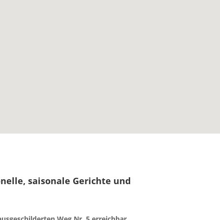
nelle, saisonale Gerichte und
usgeschilderten Weg Nr. 5 erreichbar.