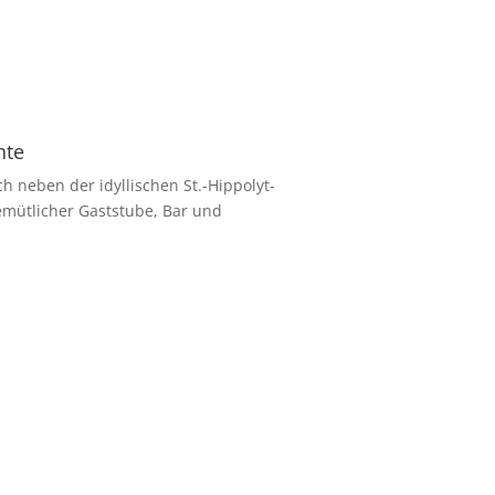
Datenschutz
Impressum
Cookies
Home
hte
ch neben der idyllischen St.-Hippolyt-
emütlicher Gaststube, Bar und